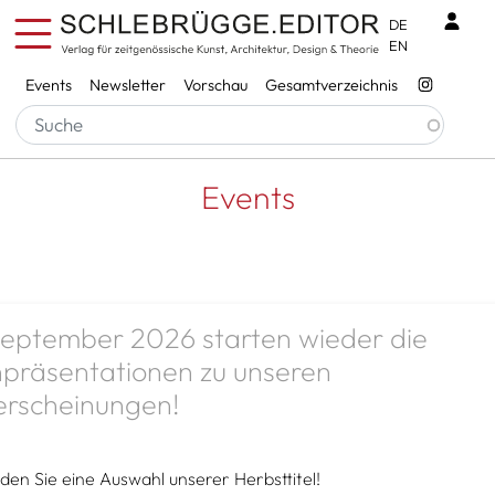
Direkt zum Inhalt
Benu
DE
EN
Services
Events
Newsletter
Vorschau
Gesamtverzeichnis
Pfadnavigation
Startseite
Events
Events
eptember 2026 starten wieder die
präsentationen zu unseren
rscheinungen!
nden Sie eine Auswahl unserer Herbsttitel!