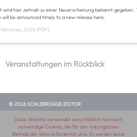
t wird hier zeitnah zu einer Neuerscheinung bekannt gegeben.
n will be announced timely to a new release here.
-Vorschau_2026 [PDF]
Veranstaltungen im Rückblick
© 2026 SCHLEBRÜGGE.EDITOR
Diese Website verwendet ausschließlich technisch
Über uns
Textautor:innen
AGB
Impressum
notwendige Cookies, die für den reibungslosen
Datenschutzerklärung
Auslieferung
Kontakt
Betrieb der Seite erforderlich sind. Es werden keine