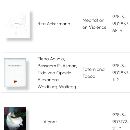
978-3-
Meditation
Rita Ackermann
902833
on Violence
68-6
Elena Agudio,
Bessaam El-Asmar,
978-3-
Totem and
Tido von Oppeln,
902833
Taboo
Alexandra
11-2
Waldburg-Wolfegg
978-3-
Uli Aigner
903172-
21-0