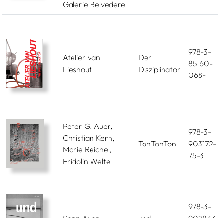
Galerie Belvedere
978-3-
Atelier van
Der
85160-
Lieshout
Disziplinator
068-1
Peter G. Auer,
978-3-
Christian Kern,
TonTonTon
903172-
Marie Reichel,
75-3
Fridolin Welte
978-3-