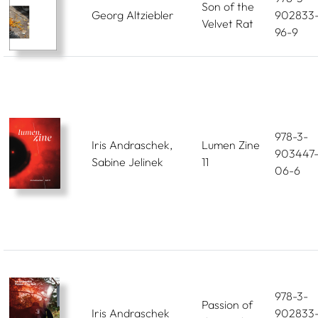
Son of the
Georg Altziebler
902833
Velvet Rat
96-9
978-3-
Iris Andraschek,
Lumen Zine
903447
Sabine Jelinek
11
06-6
978-3-
Passion of
Iris Andraschek
902833