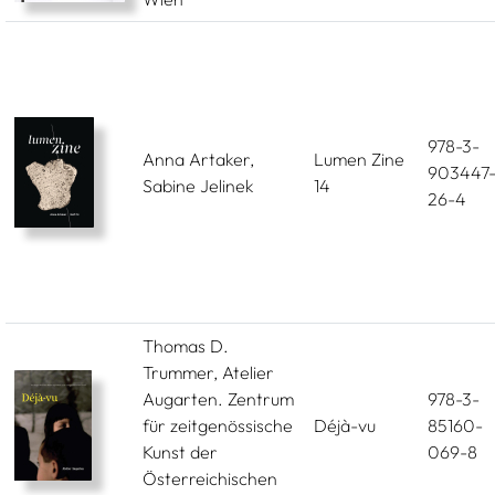
978-3-
Anna Artaker,
Lumen Zine
903447
Sabine Jelinek
14
26-4
Thomas D.
Trummer, Atelier
Augarten. Zentrum
978-3-
für zeitgenössische
Déjà-vu
85160-
Kunst der
069-8
Österreichischen