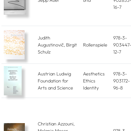
Sepp Auer
und
902833
16-7
Judith
978-3-
Augustinovič, Birgit
Rollenspiele
903447
Schulz
12-7
Austrian Ludwig
Aesthetics
978-3-
Foundation for
Ethics
903172-
Arts and Science
Identity
96-8
Christian Azzouni,
Melanie Moser,
978-3-