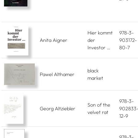
Hier kommt
978-3-
Anita Aigner
der
903172-
Investor …
80-7
black
Pawel Althamer
market
978-3-
Son of the
Georg Altziebler
902833
velvet rat
12-9
978-3-