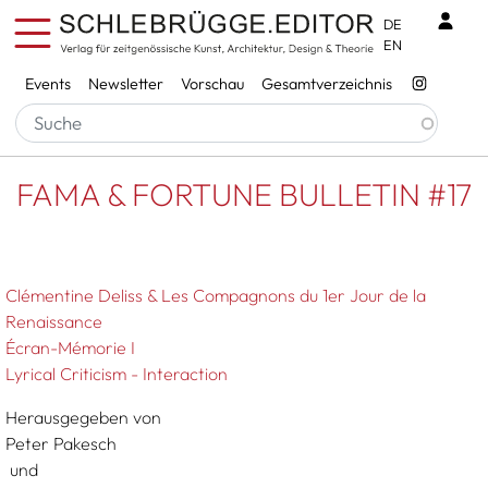
Direkt zum Inhalt
Benu
DE
EN
Services
Events
Newsletter
Vorschau
Gesamtverzeichnis
Pfadnavigation
Startseite
FAMA & FORTUNE BULLETIN #17
FAMA & FORTUNE BULLETIN #17
Clémentine Deliss & Les Compagnons du 1er Jour de la
Renaissance
Écran-Mémorie I
Lyrical Criticism - Interaction
Herausgegeben von
Peter Pakesch
und