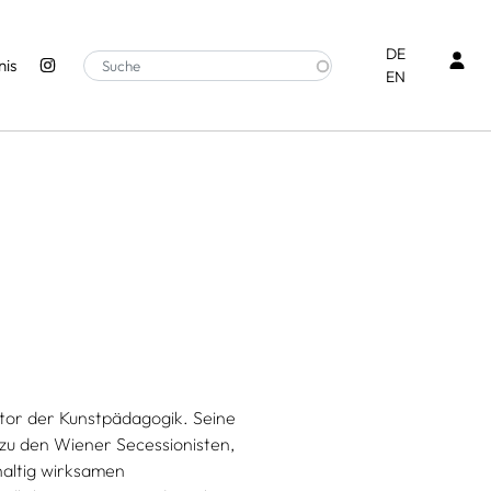
Ben
DE
is
EN
ator der Kunstpädagogik. Seine
 zu den Wiener Secessionisten,
haltig wirksamen