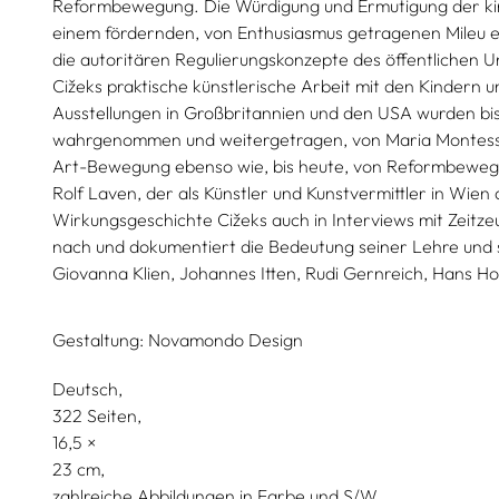
Reformbewegung. Die Würdigung und Ermutigung der kindli
einem fördernden, von Enthusiasmus getragenen Mileu en
die autoritären Regulierungskonzepte des öffentlichen U
Cižeks praktische künstlerische Arbeit mit den Kindern u
Ausstellungen in Großbritannien und den USA wurden bi
wahrgenommen und weitergetragen, von Maria Montessor
Art-Bewegung ebenso wie, bis heute, von Reformbeweg
Rolf Laven, der als Künstler und Kunstvermittler in Wien 
Wirkungsgeschichte Cižeks auch in Interviews mit Zeitz
nach und dokumentiert die Bedeutung seiner Lehre und se
Giovanna Klien, Johannes Itten, Rudi Gernreich, Hans Ho
Gestaltung:
Novamondo Design
Deutsch
322 Seiten,
16,5
23
zahlreiche Abbildungen in Farbe und S/W