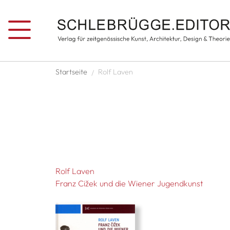
Direkt zum Inhalt
Pfadnavigation
Startseite
Rolf Laven
Rolf Laven
Franz Cižek und die Wiener Jugendkunst